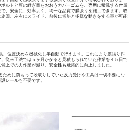
やボルトと膜の継ぎ目をおおうカバーゴムを、専用に積載する付属
数で、安全に、効率よく、均一な品質で膜張りを施工できます。取
に旋回、左右にスライド、前後に傾斜と多様な動きをする事が可能
張、位置決めを機械化し半自動で行えます。これにより膜張り作
す。従来工法では５ヶ月かかると見積もられていた作業を４５日で
鉄骨上での力作業が減り、安全性も飛躍的に向上しました。
るために前もって段取りしていた反力受けや工具は一切不要にな
仮設レールも不要です。