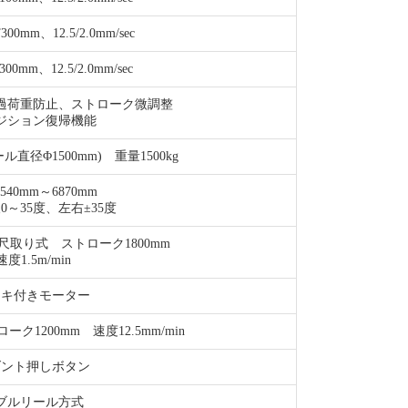
mm、12.5/2.0mm/sec
mm、12.5/2.0mm/sec
過荷重防止、ストローク微調整
ション復帰機能
ル直径Φ1500mm) 重量1500kg
40mm～6870mm
～35度、左右±35度
尺取り式 ストローク1800mm
1.5m/min
ーキ付きモーター
1200mm 速度12.5mm/min
ダント押しボタン
ブルリール方式