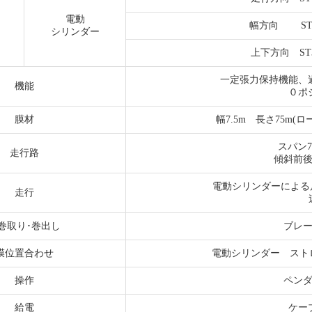
電動
幅方向 ST300
シリンダー
上下方向 ST300
一定張力保持機能、
機能
０ポジ
膜材
幅7.5m 長さ75m(ロー
スパン75
走行路
傾斜前後0
電動シリンダーによる
走行
速度
巻取り･巻出し
ブレ
膜位置合わせ
電動シリンダー ストローク
操作
ペン
給電
ケー