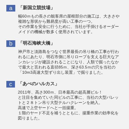
a
「新国立競技場」
幅60ｍもの長さの観客席の屋根部分の施工は、大きさや
複雑な形状から難易度が高い工事の一つ。
その作業を安全に行うために、当社が手掛けるオーダー
メイドの機械が数多く使用されています。
b
「明石海峡大橋」
神戸市と淡路島をつなぐ世界最長の吊り橋の工事が行わ
れるにあたり、明石市側に吊りロープを支える巨大なア
ンカレッジが建設されることになり、人類で掘ったなか
で最大と言われる直径85ｍ、深さ63.5ｍの穴を当社の
「10m3高速大型ずり出し装置」で掘りました。
c
「あべのハルカス」
2011年、高さ300ｍ、日本最高の超高層ビル！
と注目を集めていた同ビルの工事に、当社の大型パレッ
トと２８トン吊り大型テルハクレーンを納入。
高速で上空ヤードへと一括揚重。
１階のヤード不足を補うとともに、揚重作業の効率化を
図りました。