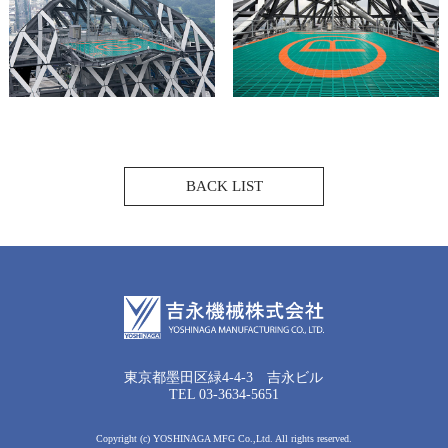
BACK LIST
東京都墨田区緑4-4-3 吉永ビル
TEL 03-3634-5651
Copyright (c) YOSHINAGA MFG Co.,Ltd. All rights reserved.