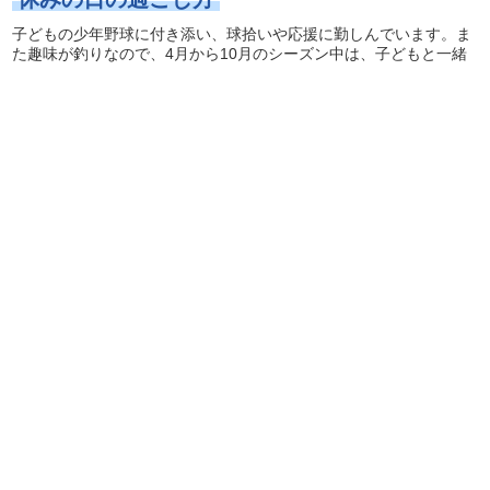
子どもの少年野球に付き添い、球拾いや応援に勤しんでいます。ま
た趣味が釣りなので、4月から10月のシーズン中は、子どもと一緒
に釣りを楽しみます。
お客様の要望を伺い、建設機械というカタチにして実現するのが私
たちの仕事です。現場における無理難題を解決する、従来にない特
殊な機械をつくりますので、機能面を高めながら、強度の検証を繰
り返し、現場で関わる人々の安全に配慮することも重要な役割とな
っています。
特に当社の製品が使われるのは建築現場や土木現場ゆえに酷使され
る例も多く、想定外の使われ方、負荷のかかり方をしていることも
あります。機械が壊れて人身事故が起きないように、強度に関して
は特に注意を払い、いくつもの要素や条件を変えながら、最適解を
探し出しています。
記憶に残る仕事
山形県の「長井ダム」に、ダムの堤体をつくる大型コンクリート運
搬装置・テルハ型クレーンを納品しました。「長井ダム」は堤高